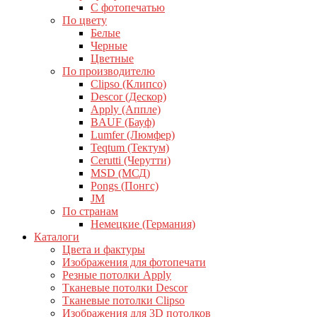
С фотопечатью
По цвету
Белые
Черные
Цветные
По производителю
Clipso (Клипсо)
Descor (Дескор)
Apply (Аппле)
BAUF (Бауф)
Lumfer (Люмфер)
Teqtum (Тектум)
Cerutti (Черутти)
MSD (МСД)
Pongs (Понгс)
JM
По странам
Немецкие (Германия)
Каталоги
Цвета и фактуры
Изображения для фотопечати
Резные потолки Apply
Тканевые потолки Descor
Тканевые потолки Clipso
Изображения для 3D потолков