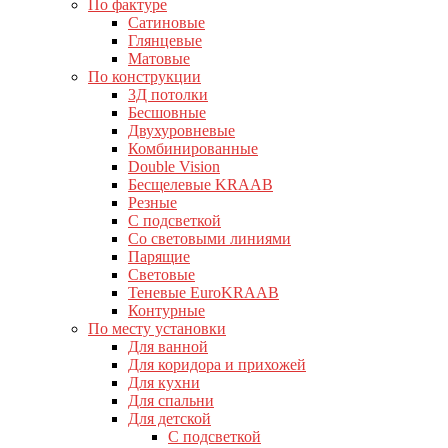
По фактуре
Сатиновые
Глянцевые
Матовые
По конструкции
3Д потолки
Бесшовные
Двухуровневые
Комбинированные
Double Vision
Бесщелевые KRAAB
Резные
С подсветкой
Со световыми линиями
Парящие
Световые
Теневые EuroKRAAB
Контурные
По месту установки
Для ванной
Для коридора и прихожей
Для кухни
Для спальни
Для детской
С подсветкой