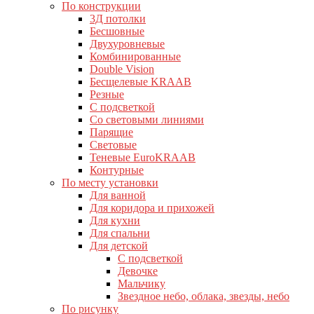
По конструкции
3Д потолки
Бесшовные
Двухуровневые
Комбинированные
Double Vision
Бесщелевые KRAAB
Резные
С подсветкой
Со световыми линиями
Парящие
Световые
Теневые EuroKRAAB
Контурные
По месту установки
Для ванной
Для коридора и прихожей
Для кухни
Для спальни
Для детской
С подсветкой
Девочке
Мальчику
Звездное небо, облака, звезды, небо
По рисунку