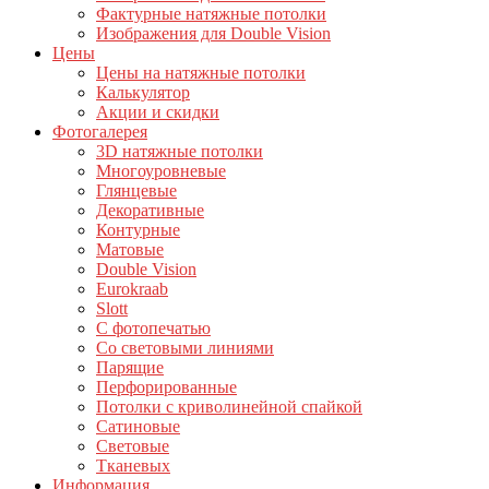
Фактурные натяжные потолки
Изображения для Double Vision
Цены
Цены на натяжные потолки
Калькулятор
Акции и скидки
Фотогалерея
3D натяжные потолки
Многоуровневые
Глянцевые
Декоративные
Контурные
Матовые
Double Vision
Eurokraab
Slott
С фотопечатью
Со световыми линиями
Парящие
Перфорированные
Потолки с криволинейной спайкой
Сатиновые
Световые
Тканевых
Информация