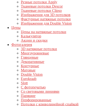
Резные потолки Apply
Тканевые потолки Descor
Тканевые потолки Clipso
Изображения для 3D потолков
Фактурные натяжные потолки
Изображения для Double Vision
Цены
Цены на натяжные потолки
Калькулятор
Акции и скидки
Фотогалерея
3D натяжные потолки
Многоуровневые
Глянцевые
Декоративные
Контурные
Матовые
Double Vision
Eurokraab
Slott
С фотопечатью
Со световыми линиями
Парящие
Перфорированные
Потолки с криволинейной спайкой