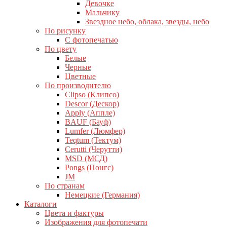
Девочке
Мальчику
Звездное небо, облака, звезды, небо
По рисунку
С фотопечатью
По цвету
Белые
Черные
Цветные
По производителю
Clipso (Клипсо)
Descor (Дескор)
Apply (Аппле)
BAUF (Бауф)
Lumfer (Люмфер)
Teqtum (Тектум)
Cerutti (Черутти)
MSD (МСД)
Pongs (Понгс)
JM
По странам
Немецкие (Германия)
Каталоги
Цвета и фактуры
Изображения для фотопечати